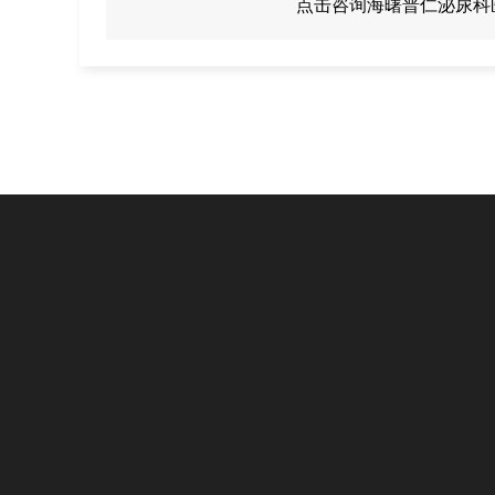
点击咨询海曙普仁泌尿科