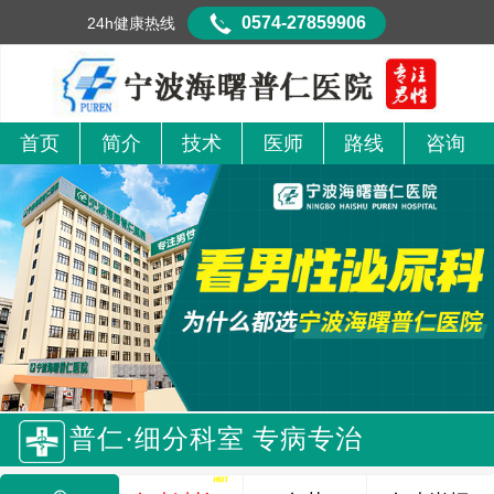
0574-27859906
24h健康热线
首页
简介
技术
医师
路线
咨询
普仁·细分科室 专病专治