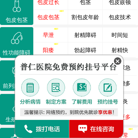
包皮过长
包茎
包皮嵌顿
包皮包茎
割包皮年龄
包皮技术
包皮包茎
早泄
射精障碍
时间短
阳痿
勃起障碍
射精快
性功能障碍
前列腺炎
前列腺痛
尿频尿急
前列腺增生
排尿不畅
夜尿增多
前列腺疾病
龟头炎
睾丸炎
尿道炎
尿相关
泌尿感染
了解更多
生殖感染
少精
弱精
精液异常