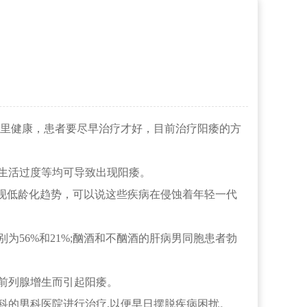
里健康，患者要尽早治疗才好，目前治疗阳痿的方
生活过度等均可导致出现阳痿。
现低龄化趋势，可以说这些疾病在侵蚀着年轻一代
56%和21%;酗酒和不酗酒的肝病男同胞患者勃
前列腺增生而引起阳痿。
科的男科医院进行治疗,以便早日摆脱疾病困扰。