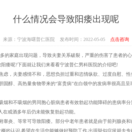
什么情况会导致阳痿出现呢
来源：
宁波海曙普仁医院
发布时间：2022-05-05
点击咨询
的家庭出现问题，导致夫妻关系破裂，严重的伤害了患者的心
致阳痿呢?下面就让我们来看看宁波普仁男科医院的介绍吧!
焦虑，夫妻感情不和，思想负担过重和恣情纵欲、过度自慰、性
固醇、高热量食物带来的“富贵病”在白领中的发病率很高且呈
烟和不吸烟的男同胞心脏病患者有效勃起功能障碍的患病率分别为
半人在戒酒多年后仍未能恢复勃起功能。
附睾炎、等常可导致阳痿。部分中老年患者就是由于前列腺炎和
的认识,希望在生活中能够做好预防工作,出现疑似症状就去专